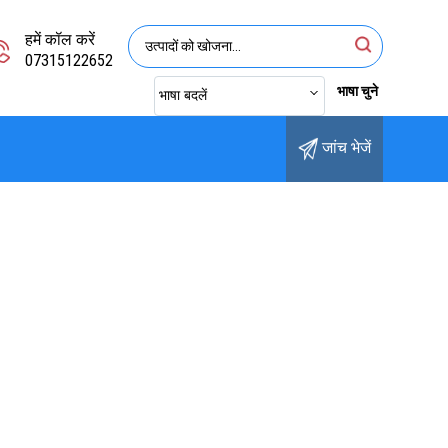
हमें कॉल करें
07315122652
भाषा चुने
भाषा बदलें
जांच भेजें