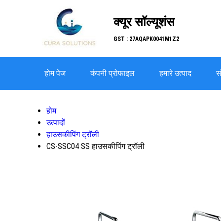
क्यूर सॉल्यूशंस
GST : 27AQAPK0041M1Z2
होम पेज
कंपनी प्रोफाइल
हमारे उत्पाद
सं
होम
उत्पादों
हाउसकीपिंग ट्रॉली
CS-SSC04 SS हाउसकीपिंग ट्रॉली