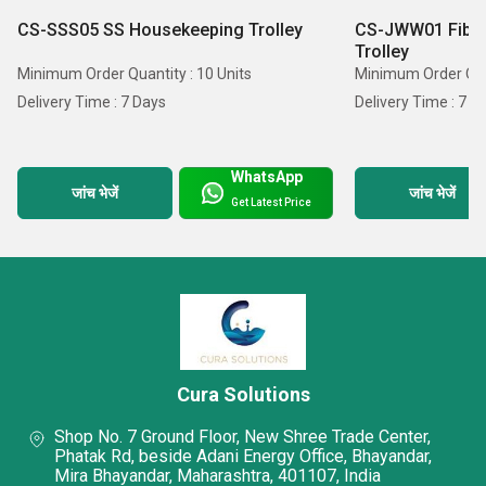
CS-SSS05 SS Housekeeping Trolley
CS-JWW01 Fiber
Trolley
Minimum Order Quantity : 10 Units
Minimum Order Quan
Delivery Time : 7 Days
Delivery Time : 7 D
WhatsApp
जांच भेजें
जांच भेजें
Get Latest Price
Cura Solutions
Shop No. 7 Ground Floor, New Shree Trade Center,
Phatak Rd, beside Adani Energy Office, Bhayandar,
Mira Bhayandar, Maharashtra, 401107, India