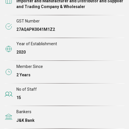
Importer and Manufacturer and Distributor and Supplier
and Trading Company & Wholesaler
GST Number
27AQAPK0041M1Z2
Year of Establishment
2020
Member Since
2 Years
No of Staff
15
Bankers
J&K Bank