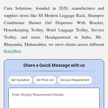
Cura Solutions, founded in 2020, manufactures and
supplies items like SS Modern Luggage Rack, Shampoo
Conditioner Shower Gel Dispenser With Bracket,
Housekeeping Trolley, Hotel Luggage Trolley, Service
Trolley, and more. Headquartered in India, Mira
Bhayandar, Maharashtra, we serve clients across different
geographies, making sure that their needs for
Know More
dependable, innovative, and efficient solutions are always
Share a Quick Message with us
taken care of.
We concentrate on top-quality products, superior service,
Get Quotation
Get Price List
Discuss Requirement
and customized solutions, guaranteeing our customers
receive the highest in performance and value.
Enter Buying Requirement Details