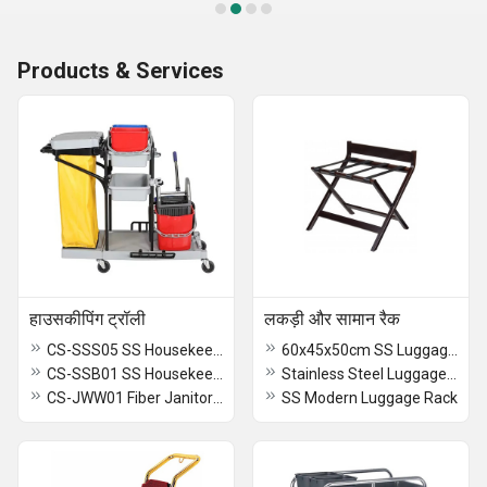
Products & Services
हाउसकीपिंग ट्रॉली
लकड़ी और सामान रैक
CS-SSS05 SS Housekeeping Trolley
60x45x50cm SS Luggage Rack
CS-SSB01 SS Housekeeping Trolley
Stainless Steel Luggage Rack With Backrest
CS-JWW01 Fiber Janitor Housekeeping Trolley
SS Modern Luggage Rack